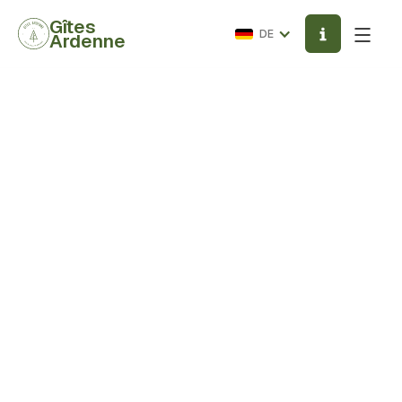
Gîtes
DE
Ardenne
Rückkehr
/AKTIVITÄTEN
Autres
003263395999
Grasstraße 101