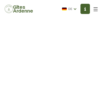
Gîtes
DE
Ardenne
Rückkehr
/AKTIVITÄTEN
Autres
+32495 54 93 72
Rue de Cornicelles 1, 6810 Chiny