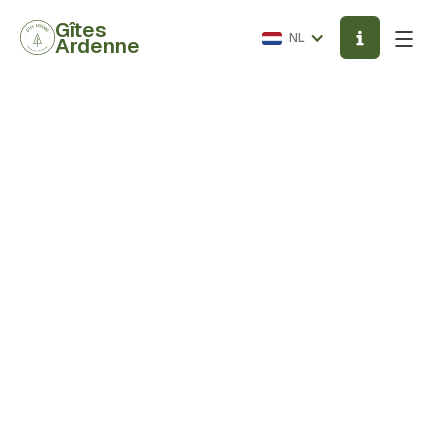
Gîtes
NL
Ardenne
Terugkeer
/ACTIVITEITEN
Autres